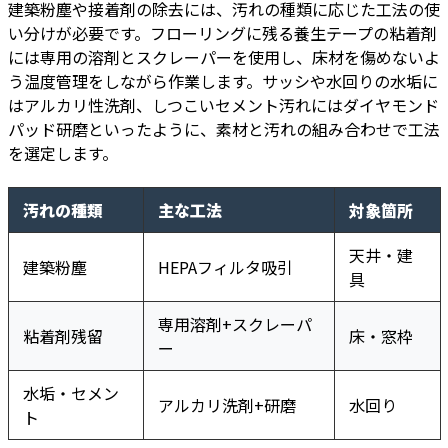
建築粉塵や接着剤の除去には、汚れの種類に応じた工法の使
い分けが必要です。フローリングに残る養生テープの粘着剤
には専用の溶剤とスクレーパーを使用し、床材を傷めないよ
う温度管理をしながら作業します。サッシや水回りの水垢に
はアルカリ性洗剤、しつこいセメント汚れにはダイヤモンド
パッド研磨といったように、素材と汚れの組み合わせで工法
を選定します。
汚れの種類
主な工法
対象箇所
天井・建
建築粉塵
HEPAフィルタ吸引
具
専用溶剤+スクレーパ
粘着剤残留
床・窓枠
ー
水垢・セメン
アルカリ洗剤+研磨
水回り
ト