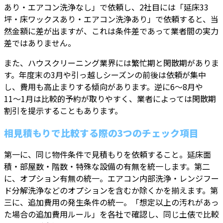
あり・エアコン洗浄なし」で依頼し、2社目には「延床33
坪・床ワックスあり・エアコン洗浄あり」で依頼すると、当
然金額に差が出ますが、これは条件差であって業者間の実力
差ではありません。
また、ハウスクリーニング業界には繁忙期と閑散期がありま
す。年度末の3月や引っ越しシーズンの前後は依頼が集中
し、費用も高止まりする傾向があります。逆に6〜8月や
11〜1月は比較的予約が取りやすく、業者によっては閑散期
割引を提示することもあります。
相見積もりで比較する際の3つのチェック項目
第一に、同じ物件条件で見積もりを依頼すること。延床面
積・部屋数・階数・特殊な設備の有無を統一します。第二
に、オプション有無の統一。エアコン内部洗浄・レンジフー
ド分解洗浄などのオプションを含むか除くかを揃えます。第
三に、追加費用の発生条件の統一。「想定以上の汚れがあっ
た場合の追加費用ルール」を各社で確認し、同じ土俵で比較