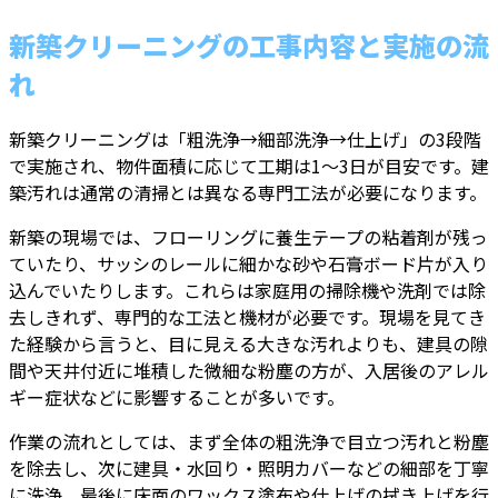
新築クリーニングの工事内容と実施の流
れ
新築クリーニングは「粗洗浄→細部洗浄→仕上げ」の3段階
で実施され、物件面積に応じて工期は1〜3日が目安です。建
築汚れは通常の清掃とは異なる専門工法が必要になります。
新築の現場では、フローリングに養生テープの粘着剤が残っ
ていたり、サッシのレールに細かな砂や石膏ボード片が入り
込んでいたりします。これらは家庭用の掃除機や洗剤では除
去しきれず、専門的な工法と機材が必要です。現場を見てき
た経験から言うと、目に見える大きな汚れよりも、建具の隙
間や天井付近に堆積した微細な粉塵の方が、入居後のアレル
ギー症状などに影響することが多いです。
作業の流れとしては、まず全体の粗洗浄で目立つ汚れと粉塵
を除去し、次に建具・水回り・照明カバーなどの細部を丁寧
に洗浄、最後に床面のワックス塗布や仕上げの拭き上げを行