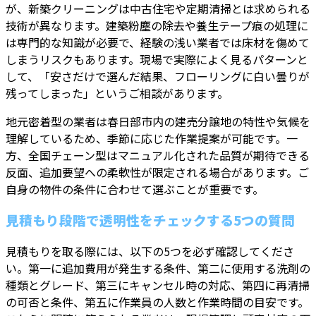
が、新築クリーニングは中古住宅や定期清掃とは求められる
技術が異なります。建築粉塵の除去や養生テープ痕の処理に
は専門的な知識が必要で、経験の浅い業者では床材を傷めて
しまうリスクもあります。現場で実際によく見るパターンと
して、「安さだけで選んだ結果、フローリングに白い曇りが
残ってしまった」というご相談があります。
地元密着型の業者は春日部市内の建売分譲地の特性や気候を
理解しているため、季節に応じた作業提案が可能です。一
方、全国チェーン型はマニュアル化された品質が期待できる
反面、追加要望への柔軟性が限定される場合があります。ご
自身の物件の条件に合わせて選ぶことが重要です。
見積もり段階で透明性をチェックする5つの質問
見積もりを取る際には、以下の5つを必ず確認してくださ
い。第一に追加費用が発生する条件、第二に使用する洗剤の
種類とグレード、第三にキャンセル時の対応、第四に再清掃
の可否と条件、第五に作業員の人数と作業時間の目安です。