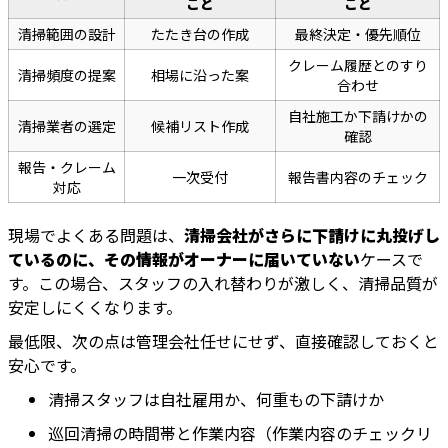
こと
こと
清掃範囲の設計
たたき台の作成
最終決定・優先順位
クレーム履歴とのすり
清掃頻度の提案
相場に沿った案
合わせ
自社施工か下請けかの
清掃業者の選定
候補リスト作成
確認
報告・クレーム
一次受付
報告書内容のチェック
対応
現場でよくある問題は、
清掃会社がさらに下請けに丸投げし
ているのに、その情報がオーナーに届いていない
ケースで
す。この場合、スタッフの入れ替わりが激しく、清掃品質が
安定しにくくなります。
最低限、次の点は管理会社任せにせず、直接確認しておくと
安心です。
清掃スタッフは自社雇用か、何重もの下請けか
巡回清掃の時間帯と作業内容（作業内容のチェックリ