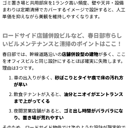
ゴミ置き場と共用部床を1ランク高い頻度、壁や天井・設備
まわりは定期清掃でカバーするイメージで設計すると、人工
単価を抑えながら美観を維持しやすくなります。
ロードサイド店舗併設ビルなど、春日部市らし
いビルメンテナンスと清掃のポイントはここ！
春日部では、幹線道路沿いの
店舗併設型の建物
が多く、ここ
をオフィスビルと同じ設計にするとほぼ確実に失敗します。
理由は3つです。
車の出入りが多く、
砂ぼこりとタイヤ痕で床の汚れ方
が早い
飲食テナントが入ると、
油分とニオイがエントランス
まで上がってくる
夜間営業店舗があると、
ゴミ出し時間がバラバラにな
り、置き場が荒れやすい
そのため、ロードサイド物件では次のような設計が現実的で