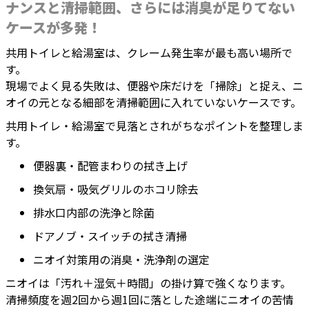
ナンスと清掃範囲、さらには消臭が足りてない
ケースが多発！
共用トイレと給湯室は、クレーム発生率が最も高い場所で
す。
現場でよく見る失敗は、便器や床だけを「掃除」と捉え、ニ
オイの元となる細部を清掃範囲に入れていないケースです。
共用トイレ・給湯室で見落とされがちなポイントを整理しま
す。
便器裏・配管まわりの拭き上げ
換気扇・吸気グリルのホコリ除去
排水口内部の洗浄と除菌
ドアノブ・スイッチの拭き清掃
ニオイ対策用の消臭・洗浄剤の選定
ニオイは「汚れ＋湿気＋時間」の掛け算で強くなります。
清掃頻度を週2回から週1回に落とした途端にニオイの苦情