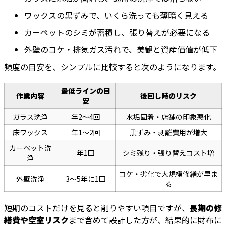
ワックスの黒ずみで、いくら洗っても薄暗く見える
カーペットのシミが蓄積し、張り替えが必要になる
外壁のコケ・排気ガス汚れで、美観と資産価値が低下
頻度の目安を、シンプルに比較すると次のようになります。
最低ラインの目
作業内容
後回し時のリスク
安
ガラス洗浄
年2〜4回
水垢固着・店舗の印象悪化
床ワックス
年1〜2回
黒ずみ・剥離費用が増大
カーペット洗
年1回
シミ残り・張り替えコスト増
浄
コケ・劣化で大規模修繕が早ま
外壁洗浄
3〜5年に1回
る
短期のコストだけを見ると削りやすい項目ですが、
長期の修
繕費や空室リスク
まで含めて設計した方が、結果的に財布に