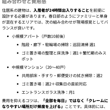
組み合わせと費用感
住居系の建物は、
入居者が24時間出入りすること
を前提に
設計する必要があります。春日部のようにファミリーと単身
が混在するエリアでは、次の組み合わせが現場感覚としてバ
ランスが良いです。
小規模アパート（戸数10前後）
階段・廊下・駐輪場の掃除：巡回清掃 週1
ゴミ置き場の整理と床洗浄：週1＋繁忙期のみス
ポット
中規模マンション（20〜40戸）
共用部床・手すり・郵便受けの拭き掃除：週2
ゴミ置き場：週2＋収集日の直前対応
エントランスガラス洗浄：月1
費用を抑えるコツは、
「全部を毎日」ではなく「クレームに
なりやすい場所だけ頻度を上げる」
ことです。具体的には、