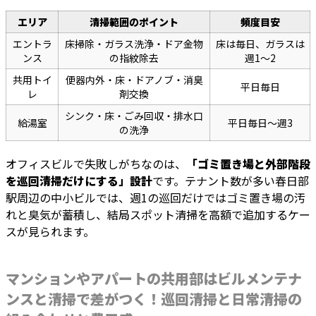
エリア
清掃範囲のポイント
頻度目安
エントラ
床掃除・ガラス洗浄・ドア金物
床は毎日、ガラスは
ンス
の指紋除去
週1〜2
共用トイ
便器内外・床・ドアノブ・消臭
平日毎日
レ
剤交換
シンク・床・ごみ回収・排水口
給湯室
平日毎日〜週3
の洗浄
オフィスビルで失敗しがちなのは、
「ゴミ置き場と外部階段
を巡回清掃だけにする」設計
です。テナント数が多い春日部
駅周辺の中小ビルでは、週1の巡回だけではゴミ置き場の汚
れと臭気が蓄積し、結局スポット清掃を高額で追加するケー
スが見られます。
マンションやアパートの共用部はビルメンテナ
ンスと清掃で差がつく！巡回清掃と日常清掃の