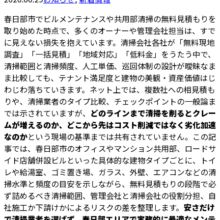
春日部市でビルメンテナンスや共用部清掃の無料見積もりを
取り始めた時点で、多くのオーナーや管理会社担当は、すで
に見えない損失を抱えています。清掃会社各社が「無料現地
調査」「一括見積」「地域対応」「低料金」をうたう中で、
清掃範囲と清掃頻度、人工単価、巡回体制の設計が曖昧なま
ま比較しても、テナント満足度と建物の美観・資産価値はじ
わじわ落ちていきます。ネット上では、複数社への相見積も
りや、清掃業者のタイプ比較、チェックポイントの一般論ま
では示されていますが、
どのラインまで清掃を削るとクレー
ムが増えるのか、どこから先はコスト削減ではなく劣化加速
なのか
という現場の基準までは共有されていません。この記
事では、春日部市のオフィスやマンション共用部、ロードサ
イド店舗併設ビルといった具体的な建物タイプごとに、トイ
レや給湯室、ゴミ置き場、ガラス、外壁、エアコンなどの清
掃水準と頻度の目安を示しながら、無料見積もりの段階で必
ず詰めるべき清掃範囲、管理会社と清掃会社の役割分担、自
社施工か下請けかによるリスクの差を整理します。
安さだけ
で清掃業者を選ばず、春日部エリアで実務的に最適なメンテ