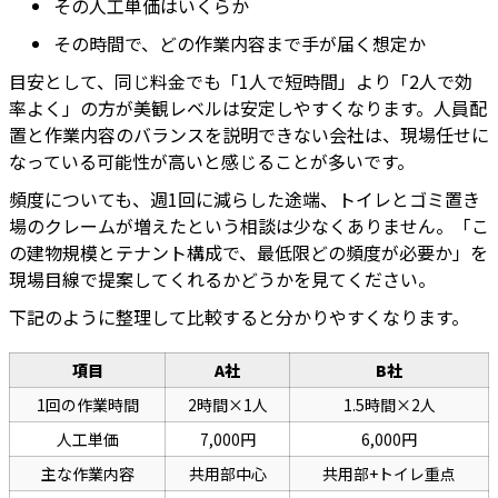
その人工単価はいくらか
その時間で、どの作業内容まで手が届く想定か
目安として、同じ料金でも「1人で短時間」より「2人で効
率よく」の方が美観レベルは安定しやすくなります。人員配
置と作業内容のバランスを説明できない会社は、現場任せに
なっている可能性が高いと感じることが多いです。
頻度についても、週1回に減らした途端、トイレとゴミ置き
場のクレームが増えたという相談は少なくありません。「こ
の建物規模とテナント構成で、最低限どの頻度が必要か」を
現場目線で提案してくれるかどうかを見てください。
下記のように整理して比較すると分かりやすくなります。
項目
A社
B社
1回の作業時間
2時間×1人
1.5時間×2人
人工単価
7,000円
6,000円
主な作業内容
共用部中心
共用部+トイレ重点