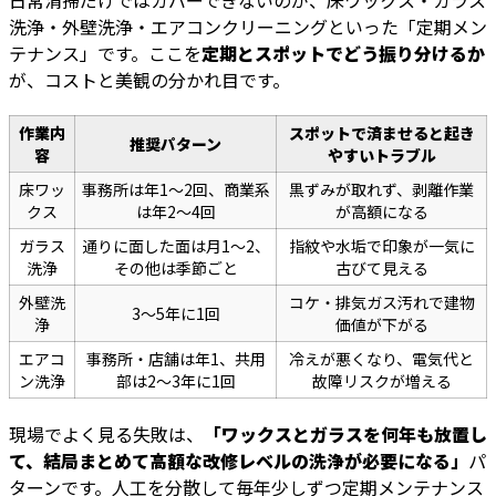
日常清掃だけではカバーできないのが、床ワックス・ガラス
洗浄・外壁洗浄・エアコンクリーニングといった「定期メン
テナンス」です。ここを
定期とスポットでどう振り分けるか
が、コストと美観の分かれ目です。
作業内
スポットで済ませると起き
推奨パターン
容
やすいトラブル
床ワッ
事務所は年1〜2回、商業系
黒ずみが取れず、剥離作業
クス
は年2〜4回
が高額になる
ガラス
通りに面した面は月1〜2、
指紋や水垢で印象が一気に
洗浄
その他は季節ごと
古びて見える
外壁洗
コケ・排気ガス汚れで建物
3〜5年に1回
浄
価値が下がる
エアコ
事務所・店舗は年1、共用
冷えが悪くなり、電気代と
ン洗浄
部は2〜3年に1回
故障リスクが増える
現場でよく見る失敗は、
「ワックスとガラスを何年も放置し
て、結局まとめて高額な改修レベルの洗浄が必要になる」
パ
ターンです。人工を分散して毎年少しずつ定期メンテナンス