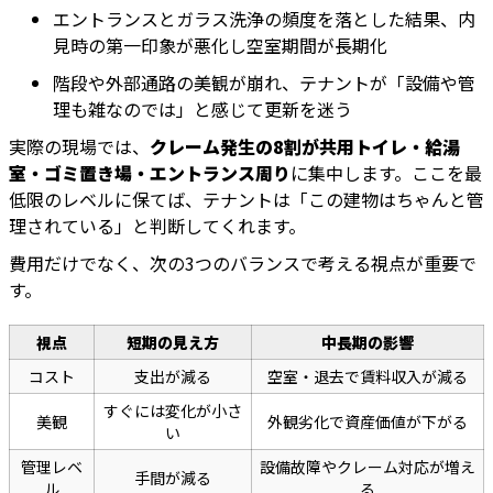
エントランスとガラス洗浄の頻度を落とした結果、内
見時の第一印象が悪化し空室期間が長期化
階段や外部通路の美観が崩れ、テナントが「設備や管
理も雑なのでは」と感じて更新を迷う
実際の現場では、
クレーム発生の8割が共用トイレ・給湯
室・ゴミ置き場・エントランス周り
に集中します。ここを最
低限のレベルに保てば、テナントは「この建物はちゃんと管
理されている」と判断してくれます。
費用だけでなく、次の3つのバランスで考える視点が重要で
す。
視点
短期の見え方
中長期の影響
コスト
支出が減る
空室・退去で賃料収入が減る
すぐには変化が小さ
美観
外観劣化で資産価値が下がる
い
管理レベ
設備故障やクレーム対応が増え
手間が減る
ル
る