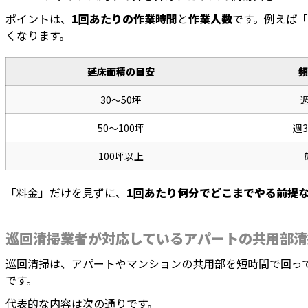
ポイントは、
1回あたりの作業時間
と
作業人数
です。例えば「
くなります。
延床面積の目安
頻
30〜50坪
50〜100坪
週
100坪以上
「料金」だけを見ずに、
1回あたり何分でどこまでやる前提
巡回清掃業者が対応しているアパートの共用部清
巡回清掃は、アパートやマンションの共用部を短時間で回っ
です。
代表的な内容は次の通りです。