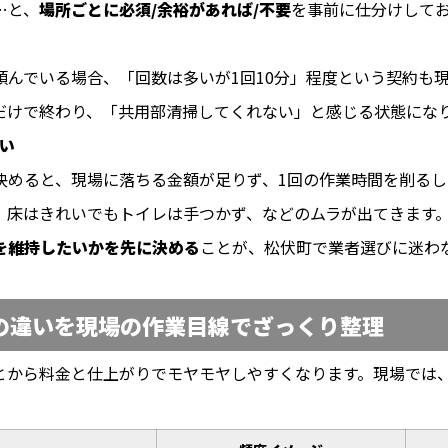
…と、
場所ごとに必須/余裕があれば/不要
を事前に仕分けして
頼んでいる場合、「回数は多いが1回10分」程度という契約も
だけで終わり、「共用部清掃してくれない」と感じる状態にな
い
決めると、現場に落ちる金額が足りず、1回の作業時間を削るし
、床はきれいでもトイレは手つかず、などのムラが出てきます
を維持したいかを先に決める
ことが、松伏町で業者選びに迷わ
の違いを現場の作業目線でざっくり整理
とから料金と仕上がりでモヤモヤしやすくなります。現場では