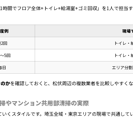
1時間でフロア全体+トイレ+給湯室+ゴミ回収」を1人で担当
度例
現場
週2回
トイレ・
3〜5回
トイレ・
毎日
エリア分割
なのか
を確認しておくと、松伏周辺の複数業者を比較しやすくな
掃やマンション共用部清掃の実際
ていくスタイルです。埼玉全域・東京エリアの現場で共通して