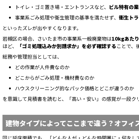
トイレ・ゴミ置き場・エントランスなど、
ビル特有の業
事業系ごみ処理や衛生管理の基準を満たせず、
衛生トラ
といったズレが出やすくなります。
岩槻区の場合、さいたま市の事業系一般廃棄物は
10kgあた
ほど、
「ゴミ処理込みか別請求か」を必ず確認する
ことで、
総務や管理担当としては、
どの作業が人件費なのか
どこからがごみ処理・機材費なのか
ハウスクリーニング的なパック価格とどこが違うのか
を意識して見積書を読むと、「高い・安い」の感覚が一段ク
建物タイプによってここまで違う？オフィ
同じ延床面積でも、「どんな人が・どんな時間帯に・何をし