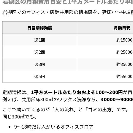
岩槻区の月額費用目安と1平方メートルあたり単
岩槻区でのオフィス・店舗共用部の相場感を、延床小〜中規
日常清掃頻度
月額目安
週1回
約15000
週2回
約25000
週3回
約35000
週5回
約55000
定期清掃は、
1平方メートルあたりおおよそ100～300円
が目
例えば、共用部床300㎡のワックス洗浄なら、
30000～900
ここで効いてくるのが「人の流れ」と「ゴミの出方」です。
同じ300㎡でも、
9～18時だけ人がいるオフィスフロア