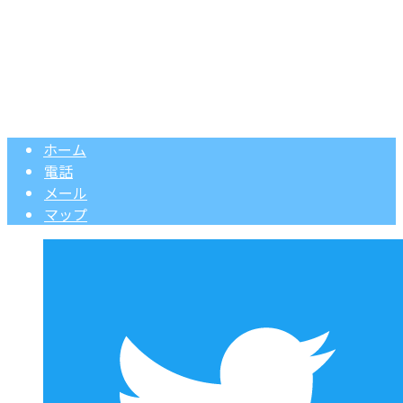
ビルメンテナンス・ハウスクリーニングは埼玉県春日部市の
Copyright © ビル清掃・オフィス清掃なら春日部市などで活動する清掃業
者『株式会社ビルメンコーセン』へ. All rights reserved.
ホーム
電話
メール
マップ