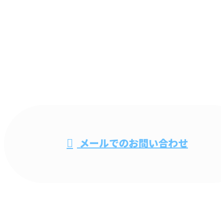
CONTACT
電話・FAXでのお問い合わせ
048-735-0279
ビル清掃・オ
メールでのお問い合わせ
フィス清掃なら春日部市などで活動する清掃
業者『株式会社ビルメンコーセン』へ