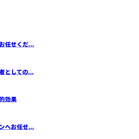
任せくだ...
としての...
的効果
へお任せ...