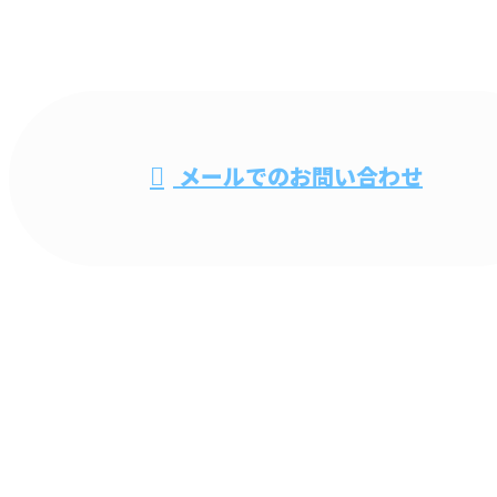
048-735-0279
ビル清掃・オ
メールでのお問い合わせ
フィス清掃なら春日部市などで活動する清掃
業者『株式会社ビルメンコーセン』へ
ホーム
業務案内
施工実績
採用情報
会社概要