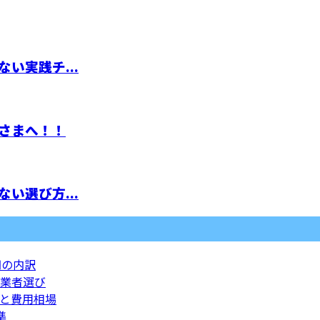
い実践チ...
さまへ！！
い選び方...
円の内訳
業者選び
と費用相場
準