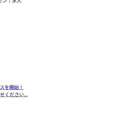
セン｜求人
スを開始！
ください...