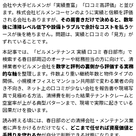
会社や大手ビルメンが「実績豊富」「口コミ高評価」と並び
ます。株式会社ビルメンコーセンのように実績と信頼を評価
される会社もありますが、
その肩書きだけで決めると、数年
後に清掃レベル低下や設備トラブルで余計なコストを払う
ケ
ースが後を絶ちません。問題は、実績と口コミの「見方」が
ずれていることです。
本記事では、「ビルメンテナンス 実績 口コミ 春日部市」で
検索する春日部周辺のオーナーや総務担当の方に向けて、清
掃業者やビルメン会社を
数字と評判の裏側から評価する実務
的な軸
を整理します。件数より重い継続年数と物件タイプの
関係、小規模オフィスとマンション共用部で変わる業者の向
き不向き、ネット上の口コミが少ない会社を報告書や現場写
真で見極める方法、清掃費を削った結果テナントクレームと
空室率が上がる典型パターンまで、現場で実際に起きている
因果だけを扱います。
読み終える頃には、春日部のどの清掃会社・メンテナンス業
者に声をかけるかだけでなく、
どこまで任せれば資産価値と
手残りを守れるか
が自分で判断できる状態になります。