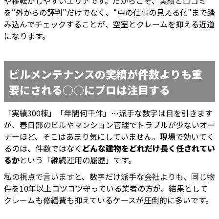
や移転がしやすいエリアです。だからこそ、実績と口コミ
を“外からの評判”だけでなく、“中の仕事の見える化”まで踏
み込んでチェックすることが、空室とクレームを抑える近道
になります。
ビルメンテナンスの実績が件数よりも重
要にされる○○にプロは注目する
「実績300棟」「年間何千件」…派手な数字は目を引きます
が、春日部のビルやマンション管理でトラブルが少ないオー
ナーほど、そこはあまり気にしていません。現場で効いてく
るのは、件数ではなく
どんな建物をどれだけ長く任されてい
るか
という「継続運用の履歴」です。
私の視点で言いますと、数字だけ派手な会社よりも、同じ物
件を10年以上コツコツ守っている業者の方が、結果として
クレームも修繕費も抑えているケースが圧倒的に多いです。