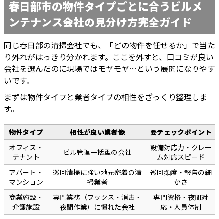
春日部市の物件タイプごとに合うビルメ
ンテナンス会社の見分け方完全ガイド
同じ春日部の清掃会社でも、「どの物件を任せるか」で当た
り外れがはっきり分かれます。ここを外すと、口コミが良い
会社を選んだのに現場ではモヤモヤ…という展開になりやす
いです。
まずは物件タイプと業者タイプの相性をざっくり整理しま
す。
物件タイプ
相性が良い業者像
要チェックポイント
オフィス・
設備対応力・クレー
ビル管理一括型の会社
テナント
ム対応スピード
アパート・
巡回清掃に強い地元密着の清
巡回頻度・報告の細
マンション
掃業者
かさ
商業施設・
専門業務（ワックス・消毒・
専門資格・夜間対
介護施設
夜間作業）に慣れた会社
応・人員体制