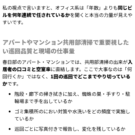
私の視点で言いますと、オフィス系は「年数」よりも
同じビ
ルを何年連続で任されているか
を聞くと本当の力量が見えや
すいです。
アパートやマンション共用部清掃で重要視した
い巡回品質と現場の仕事量
春日部のアパート・マンションでは、共用部清掃の出来が
入
居者の口コミと空室率
に直結します。ここで大事なのは「何
回行くか」ではなく、
1回の巡回でどこまでやり切っている
か
です。
階段・廊下の掃き拭きに加え、蜘蛛の巣・手すり・駐
輪場まで手を出しているか
ゴミ集積所のにおい対策や水洗いをどの頻度で実施し
ているか
巡回ごとに写真付きで報告し、変化を残しているか