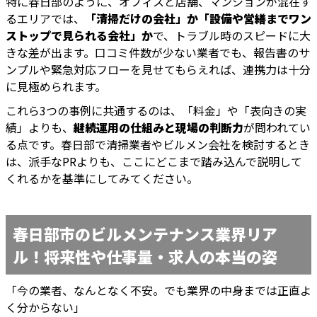
特に春日部のように、オフィスと店舗、マンションが混在す
るエリアでは、
「清掃だけの会社」か「設備や営繕までワン
ストップで見られる会社」か
で、トラブル時のスピードに大
きな差が出ます。口コミ件数が少ない業者でも、報告書のサ
ンプルや緊急対応フローを見せてもらえれば、連携力は十分
に見極められます。
これら3つの事例に共通するのは、「料金」や「表向きの実
績」よりも、
継続運用の仕組みと現場の判断力
が問われてい
る点です。春日部で清掃業者やビルメン会社を検討するとき
は、派手なPRよりも、ここにどこまで踏み込んで説明して
くれるかを基準にしてみてください。
春日部市のビルメンテナンス業界リア
ル！将来性や仕事量・求人の本当の姿
「今の業者、なんとなく不安。でも業界の中身までは正直よ
く分からない」