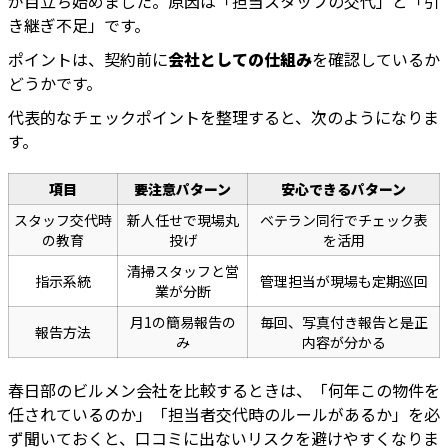
が目立ち始めました。原因は「担当スタッフの交代」と「引
き継ぎ不足」です。
ポイントは、契約前に
会社としての仕組み
を確認しているか
どうかです。
代表的なチェックポイントを整理すると、次のようになりま
す。
項目
要注意パターン
安心できるパターン
スタッフ交代時
新人任せで現場丸
ベテラン同行でチェック表
の教育
投げ
を活用
清掃スタッフと営
指示系統
管理担当が現場も定期巡回
業が分断
月1の簡易報告の
毎回、写真付き報告と是正
報告方法
み
内容が分かる
春日部のビルメン会社を比較するときは、「何年この物件を
任されているのか」「担当者交代時のルールがあるか」を必
ず聞いておくと、口コミに出ないリスクを避けやすくなりま