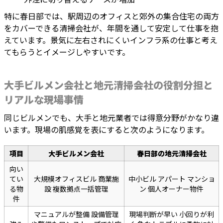
特に春日部では、駅周辺のオフィスと郊外の集合住宅の両方
をカバーできる清掃会社が、年間を通して安定して仕事を抱
えています。景気に左右されにくいインフラ系の仕事と考え
てもらうとイメージしやすいです。
大手ビルメン会社と地元清掃会社の役割分担と
リアルな現場事情
同じビルメンでも、大手と地元業者では得意分野がかなり違
います。現場の肌感覚を表にすると次のようになります。
項目
大手ビルメン会社
春日部の地元清掃会社
向い
てい
大規模オフィスビル 商業施
中小ビル アパート マンショ
る物
設 複数拠点一括管理
ン 個人オーナー物件
件
マニュアルが整備 設備管理
現場判断が早い 小回りが利