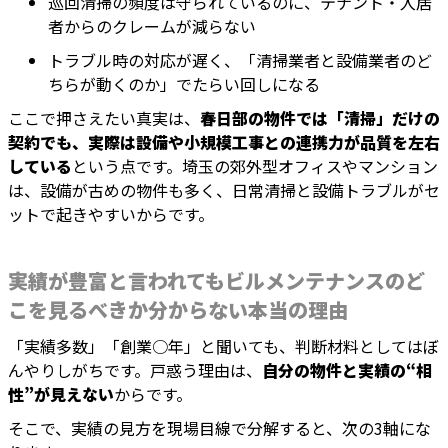
巡回清掃の頻度は守られているのに、テナント・入居
者からのクレームが減らない
トラブル時の対応が遅く、「清掃業者と設備業者のど
ちらが動くのか」でたらい回しになる
ここで押さえたい真実は、
春日部の物件では「清掃」だけの
契約でも、実際は設備や小規模工事との連携力が品質を左右
している
という点です。埼玉の郊外型オフィスやマンション
は、設備が古めの物件も多く、日常清掃と設備トラブルがセ
ットで起きやすいからです。
実績が豊富と言われてもビルメンテナンスのど
こを見るべきか分からない本当の理由
「実績多数」「創業○年」と聞いても、判断材料としてはぼ
んやりしがちです。戸惑う理由は、
自分の物件と実績の“相
性”が見えない
からです。
そこで、実績の見方を現場目線で分解すると、次の3軸にな