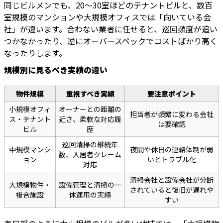
同じビルメンでも、20〜30室ほどのテナントビルと、数百
室規模のマンションや大規模オフィスでは「向いている会
社」が違います。合わない業者に任せると、巡回頻度が追い
つかなかったり、逆にオーバースペックでコストばかり高く
なったりします。
規模別に見るべき実績の違い
物件規模
重視すべき実績
要注意ポイント
小規模オフィ
オーナーとの距離の
担当者が頻繁に変わる会社
ス・テナント
近さ、柔軟な対応履
は要確認
ビル
歴
巡回清掃の継続年
中規模マンシ
夜間や休日の連絡体制が弱
数、入居者クレーム
ョン
いとトラブル化
対応
清掃会社と設備会社が分断
大規模物件・
設備管理と清掃の一
されていると復旧が遅れや
複合施設
体運用の実績
すい