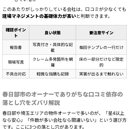
このあたりがしっかりしている会社は、口コミが少なくても
現場マネジメントの基礎体力が高い
と判断できます。
確認ポイン
良い状態
要注意サイン
ト
写真付き・具体的な記
報告書
毎回テンプレの一行だけ
載
クレーム多発箇所を網
床の一部分だけなど限定
現場写真
羅
的
不具合対応
軽微な指摘も記録
実害が出るまで触れない
春日部市のオーナーでありがちな口コミ依存の
落とし穴をズバリ解説
春日部や埼玉エリアの物件オーナーで多いのが、「星4以上
なら安心」「件数が多い会社なら間違いない」という選び方
です。ここに3つの落とし穴があります。