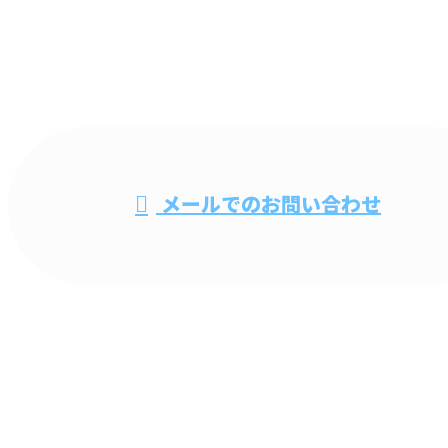
電話・FAXでのお問い合わせ
048-735-0279
ビル清掃・オ
メールでのお問い合わせ
フィス清掃なら春日部市などで活動する清掃
業者『株式会社ビルメンコーセン』へ
ホーム
業務案内
施工実績
採用情報