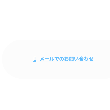
電話・FAXでのお問い合わせ
048-735-0279
ビル清掃・オ
メールでのお問い合わせ
フィス清掃なら春日部市などで活動する清掃
業者『株式会社ビルメンコーセン』へ
ホーム
業務案内